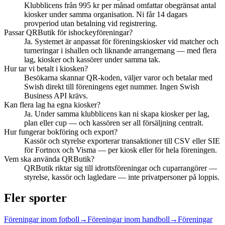
Klubblicens från 995 kr per månad omfattar obegränsat antal
kiosker under samma organisation. Ni får 14 dagars
provperiod utan betalning vid registrering.
Passar QRButik för ishockeyföreningar?
Ja. Systemet är anpassat för föreningskiosker vid matcher och
turneringar i ishallen och liknande arrangemang — med flera
lag, kiosker och kassörer under samma tak.
Hur tar vi betalt i kiosken?
Besökarna skannar QR-koden, väljer varor och betalar med
Swish direkt till föreningens eget nummer. Ingen Swish
Business API krävs.
Kan flera lag ha egna kiosker?
Ja. Under samma klubblicens kan ni skapa kiosker per lag,
plan eller cup — och kassören ser all försäljning centralt.
Hur fungerar bokföring och export?
Kassör och styrelse exporterar transaktioner till CSV eller SIE
för Fortnox och Visma — per kiosk eller för hela föreningen.
Vem ska använda QRButik?
QRButik riktar sig till idrottsföreningar och cuparrangörer —
styrelse, kassör och lagledare — inte privatpersoner på loppis.
Fler sporter
Föreningar inom
fotboll
→
Föreningar inom
handboll
→
Föreningar