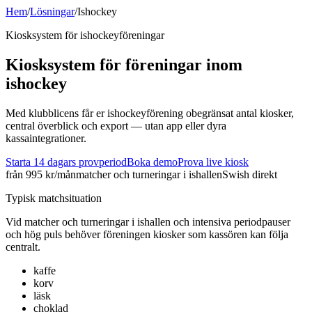
Hem
/
Lösningar
/
Ishockey
Kiosksystem för
ishockey
föreningar
Kiosksystem för föreningar inom
ishockey
Med klubblicens får er ishockeyförening obegränsat antal kiosker,
central överblick och export — utan app eller dyra
kassaintegrationer.
Starta 14 dagars provperiod
Boka demo
Prova live kiosk
från 995 kr/mån
matcher och turneringar i ishallen
Swish direkt
Typisk matchsituation
Vid
matcher och turneringar i ishallen
och
intensiva periodpauser
och hög puls
behöver föreningen kiosker som kassören kan följa
centralt.
kaffe
korv
läsk
choklad