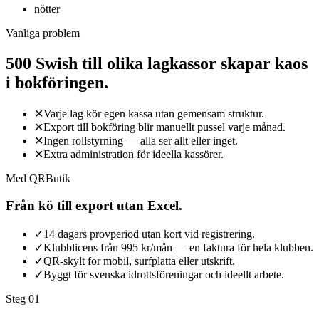
nötter
Vanliga problem
500 Swish till olika lagkassor skapar kaos
i bokföringen.
✕
Varje lag kör egen kassa utan gemensam struktur.
✕
Export till bokföring blir manuellt pussel varje månad.
✕
Ingen rollstyrning — alla ser allt eller inget.
✕
Extra administration för ideella kassörer.
Med QRButik
Från kö till export utan Excel.
✓
14 dagars provperiod utan kort vid registrering.
✓
Klubblicens från 995 kr/mån — en faktura för hela klubben.
✓
QR-skylt för mobil, surfplatta eller utskrift.
✓
Byggt för svenska idrottsföreningar och ideellt arbete.
Steg 0
1