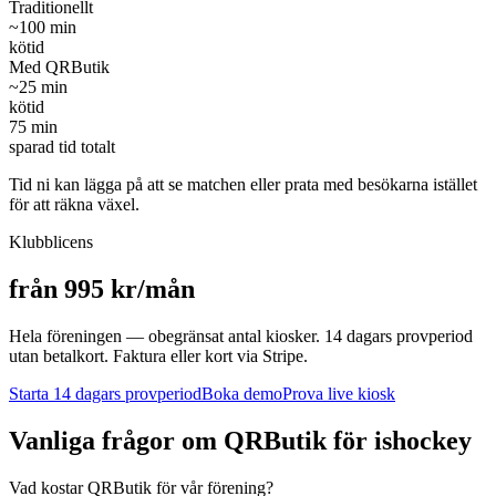
Traditionellt
~
100
min
kötid
Med QRButik
~
25
min
kötid
75
min
sparad tid totalt
Tid ni kan lägga på att se matchen eller prata med besökarna istället
för att räkna växel.
Klubblicens
från 995 kr/mån
Hela föreningen — obegränsat antal kiosker. 14 dagars provperiod
utan betalkort. Faktura eller kort via Stripe.
Starta 14 dagars provperiod
Boka demo
Prova live kiosk
Vanliga frågor om QRButik för
ishockey
Vad kostar QRButik för vår förening?