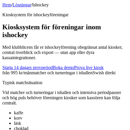
Hem
/
Lösningar
/
Ishockey
Kiosksystem för
ishockey
föreningar
Kiosksystem för föreningar inom
ishockey
Med klubblicens får er ishockeyförening obegränsat antal kiosker,
central överblick och export — utan app eller dyra
kassaintegrationer.
Starta 14 dagars provperiod
Boka demo
Prova live kiosk
från 995 kr/mån
matcher och turneringar i ishallen
Swish direkt
Typisk matchsituation
Vid
matcher och turneringar i ishallen
och
intensiva periodpauser
och hög puls
behöver föreningen kiosker som kassören kan följa
centralt.
kaffe
korv
läsk
choklad