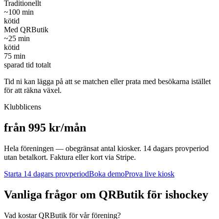
Traditionellt
~
100
min
kötid
Med QRButik
~
25
min
kötid
75
min
sparad tid totalt
Tid ni kan lägga på att se matchen eller prata med besökarna istället
för att räkna växel.
Klubblicens
från 995 kr/mån
Hela föreningen — obegränsat antal kiosker. 14 dagars provperiod
utan betalkort. Faktura eller kort via Stripe.
Starta 14 dagars provperiod
Boka demo
Prova live kiosk
Vanliga frågor om QRButik för
ishockey
Vad kostar QRButik för vår förening?