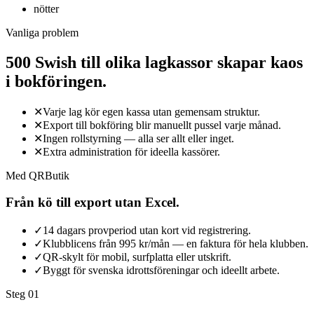
nötter
Vanliga problem
500 Swish till olika lagkassor skapar kaos
i bokföringen.
✕
Varje lag kör egen kassa utan gemensam struktur.
✕
Export till bokföring blir manuellt pussel varje månad.
✕
Ingen rollstyrning — alla ser allt eller inget.
✕
Extra administration för ideella kassörer.
Med QRButik
Från kö till export utan Excel.
✓
14 dagars provperiod utan kort vid registrering.
✓
Klubblicens från 995 kr/mån — en faktura för hela klubben.
✓
QR-skylt för mobil, surfplatta eller utskrift.
✓
Byggt för svenska idrottsföreningar och ideellt arbete.
Steg 0
1