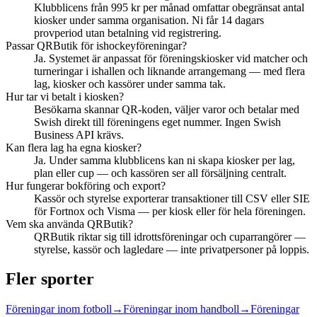
Klubblicens från 995 kr per månad omfattar obegränsat antal
kiosker under samma organisation. Ni får 14 dagars
provperiod utan betalning vid registrering.
Passar QRButik för ishockeyföreningar?
Ja. Systemet är anpassat för föreningskiosker vid matcher och
turneringar i ishallen och liknande arrangemang — med flera
lag, kiosker och kassörer under samma tak.
Hur tar vi betalt i kiosken?
Besökarna skannar QR-koden, väljer varor och betalar med
Swish direkt till föreningens eget nummer. Ingen Swish
Business API krävs.
Kan flera lag ha egna kiosker?
Ja. Under samma klubblicens kan ni skapa kiosker per lag,
plan eller cup — och kassören ser all försäljning centralt.
Hur fungerar bokföring och export?
Kassör och styrelse exporterar transaktioner till CSV eller SIE
för Fortnox och Visma — per kiosk eller för hela föreningen.
Vem ska använda QRButik?
QRButik riktar sig till idrottsföreningar och cuparrangörer —
styrelse, kassör och lagledare — inte privatpersoner på loppis.
Fler sporter
Föreningar inom
fotboll
→
Föreningar inom
handboll
→
Föreningar