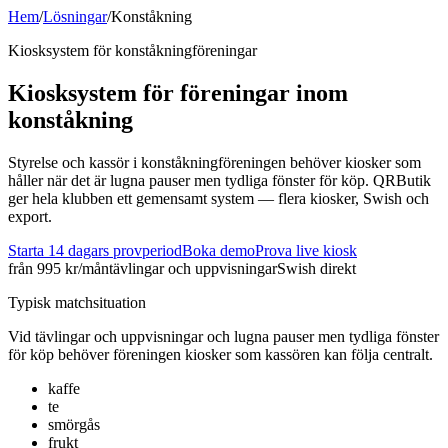
Hem
/
Lösningar
/
Konståkning
Kiosksystem för
konståkning
föreningar
Kiosksystem för föreningar inom
konståkning
Styrelse och kassör i konståkningföreningen behöver kiosker som
håller när det är lugna pauser men tydliga fönster för köp. QRButik
ger hela klubben ett gemensamt system — flera kiosker, Swish och
export.
Starta 14 dagars provperiod
Boka demo
Prova live kiosk
från 995 kr/mån
tävlingar och uppvisningar
Swish direkt
Typisk matchsituation
Vid
tävlingar och uppvisningar
och
lugna pauser men tydliga fönster
för köp
behöver föreningen kiosker som kassören kan följa centralt.
kaffe
te
smörgås
frukt