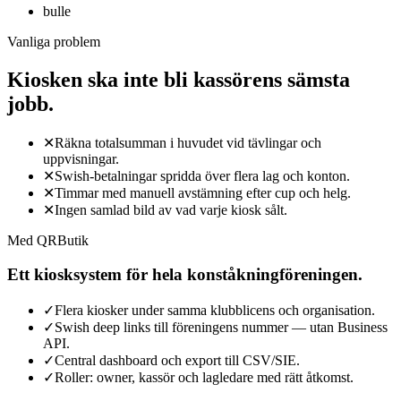
bulle
Vanliga problem
Kiosken ska inte bli kassörens sämsta
jobb.
✕
Räkna totalsumman i huvudet vid tävlingar och
uppvisningar.
✕
Swish-betalningar spridda över flera lag och konton.
✕
Timmar med manuell avstämning efter cup och helg.
✕
Ingen samlad bild av vad varje kiosk sålt.
Med QRButik
Ett kiosksystem för hela konståkningföreningen.
✓
Flera kiosker under samma klubblicens och organisation.
✓
Swish deep links till föreningens nummer — utan Business
API.
✓
Central dashboard och export till CSV/SIE.
✓
Roller: owner, kassör och lagledare med rätt åtkomst.