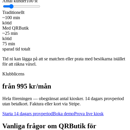
Antal kunder
100
st
Traditionellt
~
100
min
kötid
Med QRButik
~
25
min
kötid
75
min
sparad tid totalt
Tid ni kan lägga på att se matchen eller prata med besökarna istället
för att räkna växel.
Klubblicens
från 995 kr/mån
Hela föreningen — obegränsat antal kiosker. 14 dagars provperiod
utan betalkort. Faktura eller kort via Stripe.
Starta 14 dagars provperiod
Boka demo
Prova live kiosk
Vanliga frågor om QRButik för