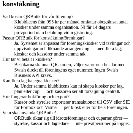
konståkning
Vad kostar QRButik för vår förening?
Klubblicens från 995 kr per månad omfattar obegränsat antal
kiosker under samma organisation. Ni får 14 dagars
provperiod utan betalning vid registrering.
Passar QRButik för konståkningföreningar?
Ja. Systemet är anpassat för föreningskiosker vid tävlingar och
uppvisningar och liknande arrangemang — med flera lag,
kiosker och kassörer under samma tak.
Hur tar vi betalt i kiosken?
Besökarna skannar QR-koden, väljer varor och betalar med
Swish direkt till föreningens eget nummer. Ingen Swish
Business API krävs.
Kan flera lag ha egna kiosker?
Ja. Under samma klubblicens kan ni skapa kiosker per lag,
plan eller cup — och kassören ser all försäljning centralt.
Hur fungerar bokföring och export?
Kassör och styrelse exporterar transaktioner till CSV eller SIE
för Fortnox och Visma — per kiosk eller för hela föreningen.
Vem ska använda QRButik?
QRButik riktar sig till idrottsföreningar och cuparrangörer —
styrelse, kassör och lagledare — inte privatpersoner på loppis.