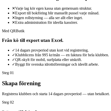
✕
Varje lag kör egen kassa utan gemensam struktur.
✕
Export till bokföring blir manuellt pussel varje månad.
✕
Ingen rollstyrning — alla ser allt eller inget.
✕
Extra administration för ideella kassörer.
Med QRButik
Från kö till export utan Excel.
✓
14 dagars provperiod utan kort vid registrering.
✓
Klubblicens från 995 kr/mån — en faktura för hela klubben.
✓
QR-skylt för mobil, surfplatta eller utskrift.
✓
Byggt för svenska idrottsföreningar och ideellt arbete.
Steg 0
1
Skapa förening
Registrera klubben och starta 14 dagars provperiod — utan betalkort.
Steg 0
2