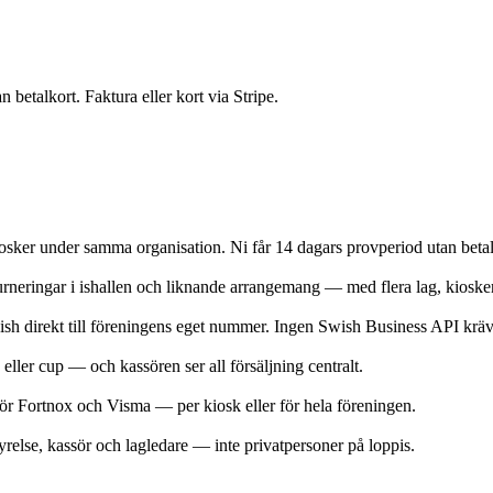
betalkort. Faktura eller kort via Stripe.
osker under samma organisation. Ni får 14 dagars provperiod utan betaln
turneringar i ishallen och liknande arrangemang — med flera lag, kiosk
h direkt till föreningens eget nummer. Ingen Swish Business API kräv
ller cup — och kassören ser all försäljning centralt.
 för Fortnox och Visma — per kiosk eller för hela föreningen.
yrelse, kassör och lagledare — inte privatpersoner på loppis.