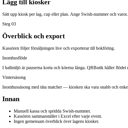
Lägg till kiosker
Sätt upp kiosk per lag, cup eller plan. Ange Swish-nummer och varor.
Steg 0
3
Överblick och export
Kassören följer försäljningen live och exporterar till bokföring.
Inomhusflöde
I hallmiljö är pauserna korta och köerna långa. QRButik håller flödet r
Vintersäsong
Inomhussäsong med täta matcher — kiosken ska vara snabb och enkel f
Innan
Manuell kassa och spridda Swish-nummer.
Kassören sammanställer i Excel efter varje event.
Ingen gemensam överblick över lagens kiosker.