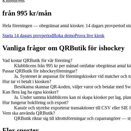
Klubblicens
från 995 kr/mån
Hela föreningen — obegränsat antal kiosker. 14 dagars provperiod utan 
Starta 14 dagars provperiod
Boka demo
Prova live kiosk
Vanliga frågor om QRButik för
ishockey
Vad kostar QRButik för vår förening?
Klubblicens från 995 kr per månad omfattar obegränsat antal ki
Passar QRButik för ishockeyföreningar?
Ja. Systemet är anpassat för föreningskiosker vid matcher och 
Hur tar vi betalt i kiosken?
Besökarna skannar QR-koden, väljer varor och betalar med Swis
Kan flera lag ha egna kiosker?
Ja. Under samma klubblicens kan ni skapa kiosker per lag, plan e
Hur fungerar bokföring och export?
Kassör och styrelse exporterar transaktioner till CSV eller SIE
Vem ska använda QRButik?
QRButik riktar sig till idrottsföreningar och cuparrangörer — st
Fler sporter