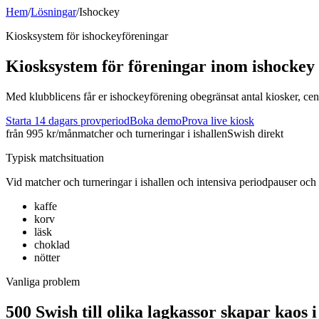
Hem
/
Lösningar
/
Ishockey
Kiosksystem för
ishockey
föreningar
Kiosksystem för föreningar inom
ishockey
Med klubblicens får er ishockeyförening obegränsat antal kiosker, cen
Starta 14 dagars provperiod
Boka demo
Prova live kiosk
från 995 kr/mån
matcher och turneringar i ishallen
Swish direkt
Typisk matchsituation
Vid
matcher och turneringar i ishallen
och
intensiva periodpauser och
kaffe
korv
läsk
choklad
nötter
Vanliga problem
500 Swish till olika lagkassor skapar kaos 