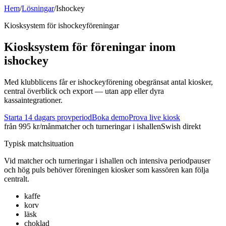
Hem
/
Lösningar
/
Ishockey
Kiosksystem för
ishockey
föreningar
Kiosksystem för föreningar inom
ishockey
Med klubblicens får er ishockeyförening obegränsat antal kiosker,
central överblick och export — utan app eller dyra
kassaintegrationer.
Starta 14 dagars provperiod
Boka demo
Prova live kiosk
från 995 kr/mån
matcher och turneringar i ishallen
Swish direkt
Typisk matchsituation
Vid
matcher och turneringar i ishallen
och
intensiva periodpauser
och hög puls
behöver föreningen kiosker som kassören kan följa
centralt.
kaffe
korv
läsk
choklad