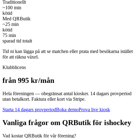
Traditionellt
~
100
min
kötid
Med QRButik
~
25
min
kötid
75
min
sparad tid totalt
Tid ni kan lägga på att se matchen eller prata med besökarna istället
för att räkna växel.
Klubblicens
från 995 kr/mån
Hela föreningen — obegränsat antal kiosker. 14 dagars provperiod
utan betalkort. Faktura eller kort via Stripe.
Starta 14 dagars provperiod
Boka demo
Prova live kiosk
Vanliga frågor om QRButik för
ishockey
Vad kostar QRButik för vår förening?