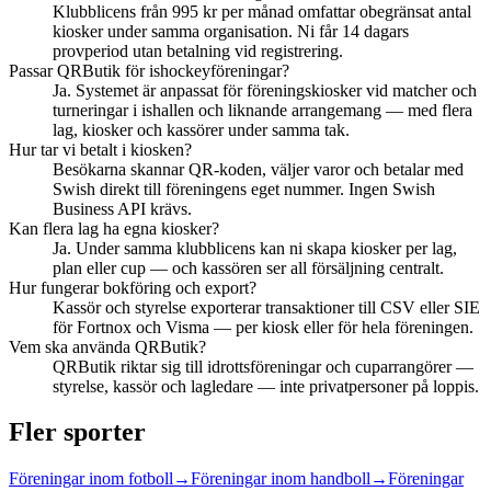
Klubblicens från 995 kr per månad omfattar obegränsat antal
kiosker under samma organisation. Ni får 14 dagars
provperiod utan betalning vid registrering.
Passar QRButik för ishockeyföreningar?
Ja. Systemet är anpassat för föreningskiosker vid matcher och
turneringar i ishallen och liknande arrangemang — med flera
lag, kiosker och kassörer under samma tak.
Hur tar vi betalt i kiosken?
Besökarna skannar QR-koden, väljer varor och betalar med
Swish direkt till föreningens eget nummer. Ingen Swish
Business API krävs.
Kan flera lag ha egna kiosker?
Ja. Under samma klubblicens kan ni skapa kiosker per lag,
plan eller cup — och kassören ser all försäljning centralt.
Hur fungerar bokföring och export?
Kassör och styrelse exporterar transaktioner till CSV eller SIE
för Fortnox och Visma — per kiosk eller för hela föreningen.
Vem ska använda QRButik?
QRButik riktar sig till idrottsföreningar och cuparrangörer —
styrelse, kassör och lagledare — inte privatpersoner på loppis.
Fler sporter
Föreningar inom
fotboll
→
Föreningar inom
handboll
→
Föreningar