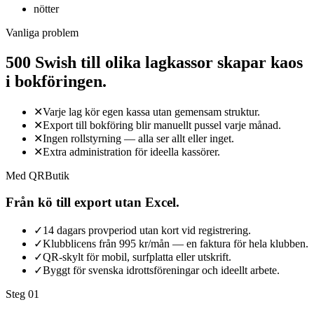
nötter
Vanliga problem
500 Swish till olika lagkassor skapar kaos
i bokföringen.
✕
Varje lag kör egen kassa utan gemensam struktur.
✕
Export till bokföring blir manuellt pussel varje månad.
✕
Ingen rollstyrning — alla ser allt eller inget.
✕
Extra administration för ideella kassörer.
Med QRButik
Från kö till export utan Excel.
✓
14 dagars provperiod utan kort vid registrering.
✓
Klubblicens från 995 kr/mån — en faktura för hela klubben.
✓
QR-skylt för mobil, surfplatta eller utskrift.
✓
Byggt för svenska idrottsföreningar och ideellt arbete.
Steg 0
1