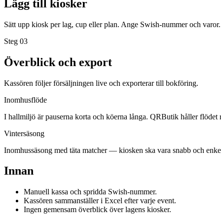
Lägg till kiosker
Sätt upp kiosk per lag, cup eller plan. Ange Swish-nummer och varor.
Steg 0
3
Överblick och export
Kassören följer försäljningen live och exporterar till bokföring.
Inomhusflöde
I hallmiljö är pauserna korta och köerna långa. QRButik håller flödet r
Vintersäsong
Inomhussäsong med täta matcher — kiosken ska vara snabb och enkel f
Innan
Manuell kassa och spridda Swish-nummer.
Kassören sammanställer i Excel efter varje event.
Ingen gemensam överblick över lagens kiosker.