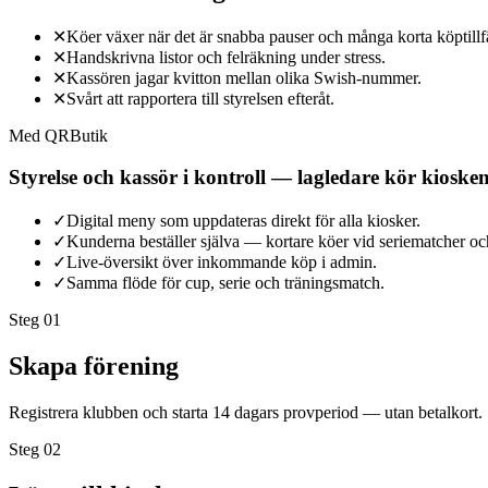
✕
Köer växer när det är snabba pauser och många korta köptillf
✕
Handskrivna listor och felräkning under stress.
✕
Kassören jagar kvitton mellan olika Swish-nummer.
✕
Svårt att rapportera till styrelsen efteråt.
Med QRButik
Styrelse och kassör i kontroll — lagledare kör kiosken
✓
Digital meny som uppdateras direkt för alla kiosker.
✓
Kunderna beställer själva — kortare köer vid seriematcher och
✓
Live-översikt över inkommande köp i admin.
✓
Samma flöde för cup, serie och träningsmatch.
Steg 0
1
Skapa förening
Registrera klubben och starta 14 dagars provperiod — utan betalkort.
Steg 0
2