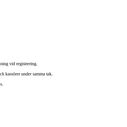
ing vid registrering.
och kassörer under samma tak.
s.