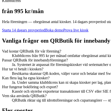
Klubblicens
från 995 kr/mån
Hela föreningen — obegränsat antal kiosker. 14 dagars provperiod utan 
Starta 14 dagars provperiod
Boka demo
Prova live kiosk
Vanliga frågor om QRButik för
innebandy
Vad kostar QRButik för vår förening?
Klubblicens från 995 kr per månad omfattar obegränsat antal ki
Passar QRButik för innebandyföreningar?
Ja. Systemet är anpassat för föreningskiosker vid seriematcher
Hur tar vi betalt i kiosken?
Besökarna skannar QR-koden, väljer varor och betalar med Swis
Kan flera lag ha egna kiosker?
Ja. Under samma klubblicens kan ni skapa kiosker per lag, plan e
Hur fungerar bokföring och export?
Kassör och styrelse exporterar transaktioner till CSV eller SIE
Vem ska använda QRButik?
QRButik riktar sig till idrottsföreningar och cuparrangörer — st
Fler sporter