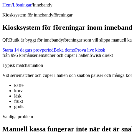
Hem
/
Lösningar
/
Innebandy
Kiosksystem för
innebandy
föreningar
Kiosksystem för föreningar inom
inneban
QRButik är byggt för innebandyföreningar som vill slippa manuell kassa
Starta 14 dagars provperiod
Boka demo
Prova live kiosk
från 995 kr/mån
seriematcher och cuper i hallen
Swish direkt
Typisk matchsituation
Vid
seriematcher och cuper i hallen
och
snabba pauser och många korta
kaffe
korv
läsk
frukt
godis
Vanliga problem
Manuell kassa fungerar inte när det är sna