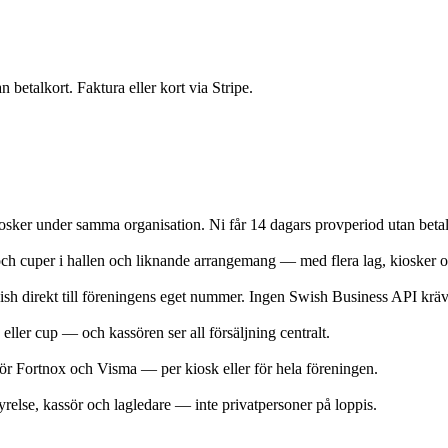
betalkort. Faktura eller kort via Stripe.
osker under samma organisation. Ni får 14 dagars provperiod utan betaln
 och cuper i hallen och liknande arrangemang — med flera lag, kiosker 
h direkt till föreningens eget nummer. Ingen Swish Business API kräv
ller cup — och kassören ser all försäljning centralt.
 för Fortnox och Visma — per kiosk eller för hela föreningen.
yrelse, kassör och lagledare — inte privatpersoner på loppis.