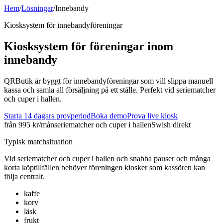
Hem
/
Lösningar
/
Innebandy
Kiosksystem för
innebandy
föreningar
Kiosksystem för föreningar inom
innebandy
QRButik är byggt för innebandyföreningar som vill slippa manuell
kassa och samla all försäljning på ett ställe. Perfekt vid seriematcher
och cuper i hallen.
Starta 14 dagars provperiod
Boka demo
Prova live kiosk
från 995 kr/mån
seriematcher och cuper i hallen
Swish direkt
Typisk matchsituation
Vid
seriematcher och cuper i hallen
och
snabba pauser och många
korta köptillfällen
behöver föreningen kiosker som kassören kan
följa centralt.
kaffe
korv
läsk
frukt