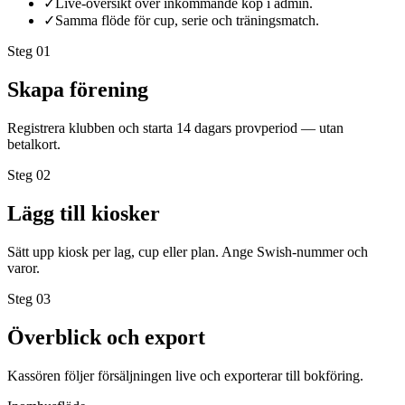
✓
Live-översikt över inkommande köp i admin.
✓
Samma flöde för cup, serie och träningsmatch.
Steg 0
1
Skapa förening
Registrera klubben och starta 14 dagars provperiod — utan
betalkort.
Steg 0
2
Lägg till kiosker
Sätt upp kiosk per lag, cup eller plan. Ange Swish-nummer och
varor.
Steg 0
3
Överblick och export
Kassören följer försäljningen live och exporterar till bokföring.