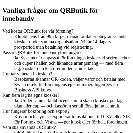
Vanliga frågor om QRButik för
innebandy
Vad kostar QRButik för vår förening?
Klubblicens från 995 kr per månad omfattar obegränsat antal
kiosker under samma organisation. Ni får 14 dagars
provperiod utan betalning vid registrering.
Passar QRButik för innebandyföreningar?
Ja. Systemet är anpassat för föreningskiosker vid seriematcher
och cuper i hallen och liknande arrangemang — med flera
lag, kiosker och kassörer under samma tak.
Hur tar vi betalt i kiosken?
Besökarna skannar QR-koden, väljer varor och betalar med
Swish direkt till föreningens eget nummer. Ingen Swish
Business API krävs.
Kan flera lag ha egna kiosker?
Ja. Under samma klubblicens kan ni skapa kiosker per lag,
plan eller cup — och kassören ser all försäljning centralt.
Hur fungerar bokföring och export?
Kassör och styrelse exporterar transaktioner till CSV eller SIE
för Fortnox och Visma — per kiosk eller för hela föreningen.
Vem ska använda QRButik?
QRButik riktar sig till idrottsföreningar och cuparrangörer —