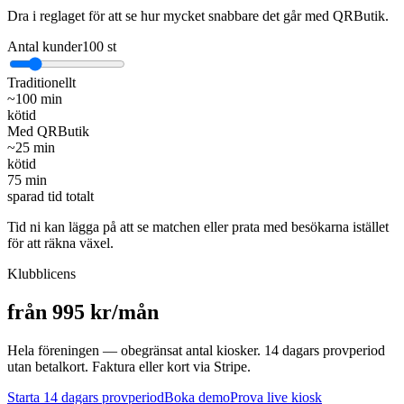
Dra i reglaget för att se hur mycket snabbare det går med QRButik.
Antal kunder
100
st
Traditionellt
~
100
min
kötid
Med QRButik
~
25
min
kötid
75
min
sparad tid totalt
Tid ni kan lägga på att se matchen eller prata med besökarna istället
för att räkna växel.
Klubblicens
från 995 kr/mån
Hela föreningen — obegränsat antal kiosker. 14 dagars provperiod
utan betalkort. Faktura eller kort via Stripe.
Starta 14 dagars provperiod
Boka demo
Prova live kiosk