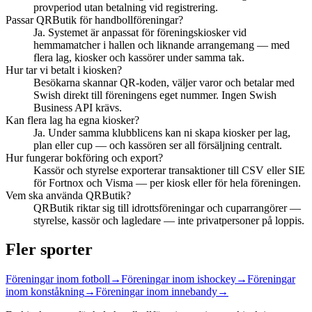
provperiod utan betalning vid registrering.
Passar QRButik för handbollföreningar?
Ja. Systemet är anpassat för föreningskiosker vid
hemmamatcher i hallen och liknande arrangemang — med
flera lag, kiosker och kassörer under samma tak.
Hur tar vi betalt i kiosken?
Besökarna skannar QR-koden, väljer varor och betalar med
Swish direkt till föreningens eget nummer. Ingen Swish
Business API krävs.
Kan flera lag ha egna kiosker?
Ja. Under samma klubblicens kan ni skapa kiosker per lag,
plan eller cup — och kassören ser all försäljning centralt.
Hur fungerar bokföring och export?
Kassör och styrelse exporterar transaktioner till CSV eller SIE
för Fortnox och Visma — per kiosk eller för hela föreningen.
Vem ska använda QRButik?
QRButik riktar sig till idrottsföreningar och cuparrangörer —
styrelse, kassör och lagledare — inte privatpersoner på loppis.
Fler sporter
Föreningar inom
fotboll
→
Föreningar inom
ishockey
→
Föreningar
inom
konståkning
→
Föreningar inom
innebandy
→