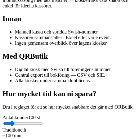
Inomhussäsong med täta matcher — kiosken ska vara snabb och
enkel för ideella kassörer.
Innan
Manuell kassa och spridda Swish-nummer.
Kassören sammanställer i Excel efter varje event.
Ingen gemensam överblick över lagens kiosker.
Med QRButik
Digital kiosk med Swish till föreningens nummer.
Central export till bokföring — CSV och SIE.
Alla kiosker under samma klubblicens.
Hur mycket tid kan ni spara?
Dra i reglaget för att se hur mycket snabbare det går med QRButik.
Antal kunder
100
st
Traditionellt
~
100
min