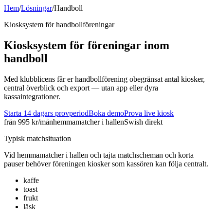
Hem
/
Lösningar
/
Handboll
Kiosksystem för
handboll
föreningar
Kiosksystem för föreningar inom
handboll
Med klubblicens får er handbollförening obegränsat antal kiosker,
central överblick och export — utan app eller dyra
kassaintegrationer.
Starta 14 dagars provperiod
Boka demo
Prova live kiosk
från 995 kr/mån
hemmamatcher i hallen
Swish direkt
Typisk matchsituation
Vid
hemmamatcher i hallen
och
tajta matchscheman och korta
pauser
behöver föreningen kiosker som kassören kan följa centralt.
kaffe
toast
frukt
läsk