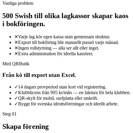
Vanliga problem
500 Swish till olika lagkassor skapar kaos
i bokföringen.
✕
Varje lag kör egen kassa utan gemensam struktur.
✕
Export till bokföring blir manuellt pussel varje månad.
✕
Ingen rollstyrning — alla ser allt eller inget.
✕
Extra administration för ideella kassörer.
Med QRButik
Från kö till export utan Excel.
✓
14 dagars provperiod utan kort vid registrering.
✓
Klubblicens från 995 kr/mån — en faktura för hela klubben.
✓
QR-skylt för mobil, surfplatta eller utskrift.
✓
Byggt för svenska idrottsföreningar och ideellt arbete.
Steg 0
1
Skapa förening