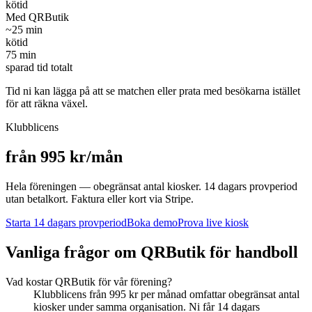
kötid
Med QRButik
~
25
min
kötid
75
min
sparad tid totalt
Tid ni kan lägga på att se matchen eller prata med besökarna istället
för att räkna växel.
Klubblicens
från 995 kr/mån
Hela föreningen — obegränsat antal kiosker. 14 dagars provperiod
utan betalkort. Faktura eller kort via Stripe.
Starta 14 dagars provperiod
Boka demo
Prova live kiosk
Vanliga frågor om QRButik för
handboll
Vad kostar QRButik för vår förening?
Klubblicens från 995 kr per månad omfattar obegränsat antal
kiosker under samma organisation. Ni får 14 dagars