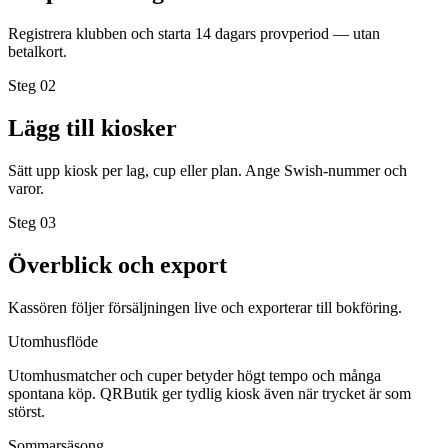
Registrera klubben och starta 14 dagars provperiod — utan
betalkort.
Steg 0
2
Lägg till kiosker
Sätt upp kiosk per lag, cup eller plan. Ange Swish-nummer och
varor.
Steg 0
3
Överblick och export
Kassören följer försäljningen live och exporterar till bokföring.
Utomhusflöde
Utomhusmatcher och cuper betyder högt tempo och många
spontana köp. QRButik ger tydlig kiosk även när trycket är som
störst.
Sommarsäsong