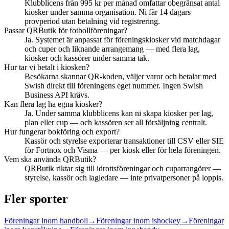
Klubblicens från 995 kr per månad omfattar obegränsat antal
kiosker under samma organisation. Ni får 14 dagars
provperiod utan betalning vid registrering.
Passar QRButik för fotbollföreningar?
Ja. Systemet är anpassat för föreningskiosker vid matchdagar
och cuper och liknande arrangemang — med flera lag,
kiosker och kassörer under samma tak.
Hur tar vi betalt i kiosken?
Besökarna skannar QR-koden, väljer varor och betalar med
Swish direkt till föreningens eget nummer. Ingen Swish
Business API krävs.
Kan flera lag ha egna kiosker?
Ja. Under samma klubblicens kan ni skapa kiosker per lag,
plan eller cup — och kassören ser all försäljning centralt.
Hur fungerar bokföring och export?
Kassör och styrelse exporterar transaktioner till CSV eller SIE
för Fortnox och Visma — per kiosk eller för hela föreningen.
Vem ska använda QRButik?
QRButik riktar sig till idrottsföreningar och cuparrangörer —
styrelse, kassör och lagledare — inte privatpersoner på loppis.
Fler sporter
Föreningar inom
handboll
→
Föreningar inom
ishockey
→
Föreningar