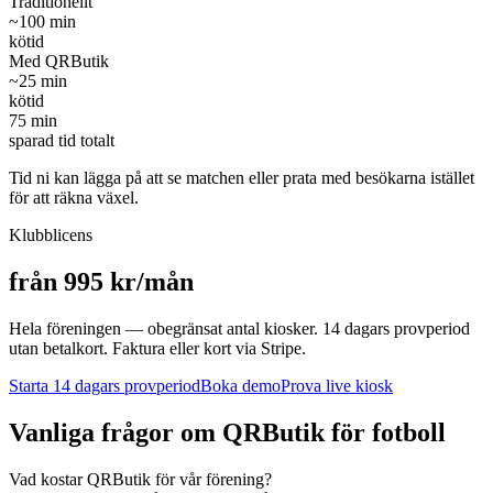
Traditionellt
~
100
min
kötid
Med QRButik
~
25
min
kötid
75
min
sparad tid totalt
Tid ni kan lägga på att se matchen eller prata med besökarna istället
för att räkna växel.
Klubblicens
från 995 kr/mån
Hela föreningen — obegränsat antal kiosker. 14 dagars provperiod
utan betalkort. Faktura eller kort via Stripe.
Starta 14 dagars provperiod
Boka demo
Prova live kiosk
Vanliga frågor om QRButik för
fotboll
Vad kostar QRButik för vår förening?