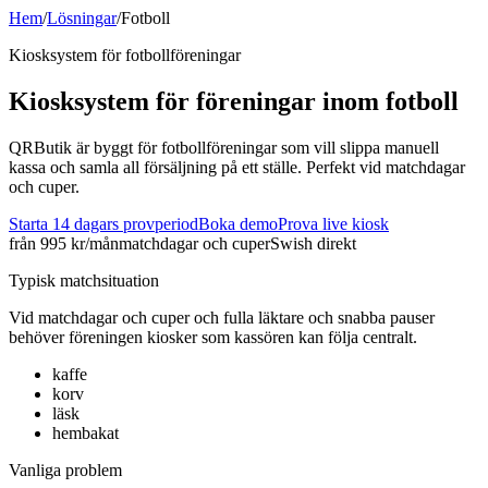
Hem
/
Lösningar
/
Fotboll
Kiosksystem för
fotboll
föreningar
Kiosksystem för föreningar inom
fotboll
QRButik är byggt för fotbollföreningar som vill slippa manuell
kassa och samla all försäljning på ett ställe. Perfekt vid matchdagar
och cuper.
Starta 14 dagars provperiod
Boka demo
Prova live kiosk
från 995 kr/mån
matchdagar och cuper
Swish direkt
Typisk matchsituation
Vid
matchdagar och cuper
och
fulla läktare och snabba pauser
behöver föreningen kiosker som kassören kan följa centralt.
kaffe
korv
läsk
hembakat
Vanliga problem