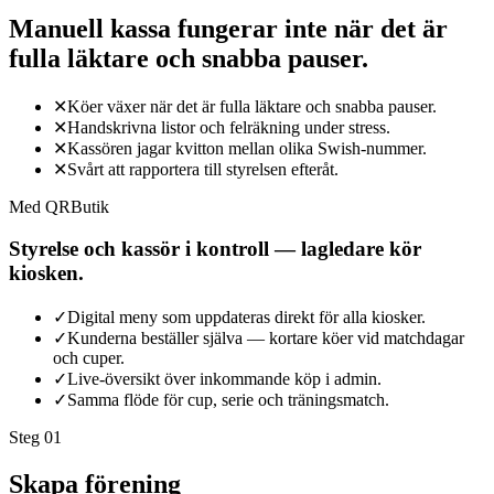
Manuell kassa fungerar inte när det är
fulla läktare och snabba pauser.
✕
Köer växer när det är fulla läktare och snabba pauser.
✕
Handskrivna listor och felräkning under stress.
✕
Kassören jagar kvitton mellan olika Swish-nummer.
✕
Svårt att rapportera till styrelsen efteråt.
Med QRButik
Styrelse och kassör i kontroll — lagledare kör
kiosken.
✓
Digital meny som uppdateras direkt för alla kiosker.
✓
Kunderna beställer själva — kortare köer vid matchdagar
och cuper.
✓
Live-översikt över inkommande köp i admin.
✓
Samma flöde för cup, serie och träningsmatch.
Steg 0
1
Skapa förening