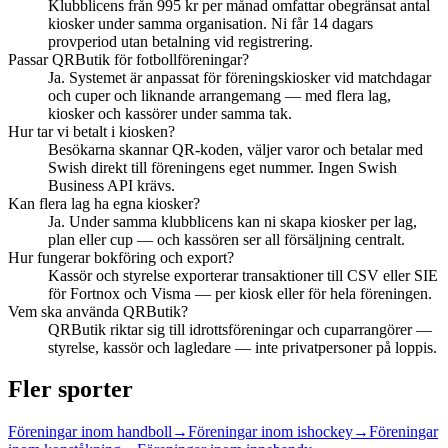
Klubblicens från 995 kr per månad omfattar obegränsat antal
kiosker under samma organisation. Ni får 14 dagars
provperiod utan betalning vid registrering.
Passar QRButik för fotbollföreningar?
Ja. Systemet är anpassat för föreningskiosker vid matchdagar
och cuper och liknande arrangemang — med flera lag,
kiosker och kassörer under samma tak.
Hur tar vi betalt i kiosken?
Besökarna skannar QR-koden, väljer varor och betalar med
Swish direkt till föreningens eget nummer. Ingen Swish
Business API krävs.
Kan flera lag ha egna kiosker?
Ja. Under samma klubblicens kan ni skapa kiosker per lag,
plan eller cup — och kassören ser all försäljning centralt.
Hur fungerar bokföring och export?
Kassör och styrelse exporterar transaktioner till CSV eller SIE
för Fortnox och Visma — per kiosk eller för hela föreningen.
Vem ska använda QRButik?
QRButik riktar sig till idrottsföreningar och cuparrangörer —
styrelse, kassör och lagledare — inte privatpersoner på loppis.
Fler sporter
Föreningar inom
handboll
→
Föreningar inom
ishockey
→
Föreningar