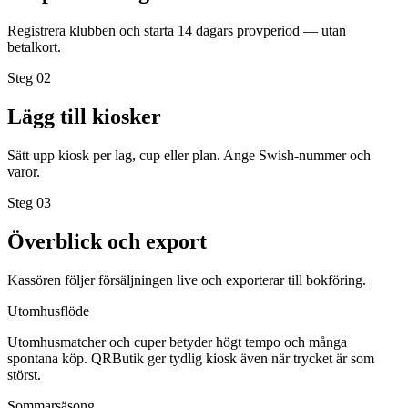
Registrera klubben och starta 14 dagars provperiod — utan
betalkort.
Steg 0
2
Lägg till kiosker
Sätt upp kiosk per lag, cup eller plan. Ange Swish-nummer och
varor.
Steg 0
3
Överblick och export
Kassören följer försäljningen live och exporterar till bokföring.
Utomhusflöde
Utomhusmatcher och cuper betyder högt tempo och många
spontana köp. QRButik ger tydlig kiosk även när trycket är som
störst.
Sommarsäsong