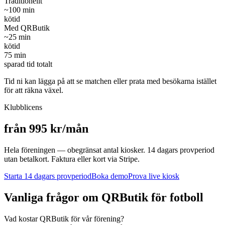
Traditionellt
~
100
min
kötid
Med QRButik
~
25
min
kötid
75
min
sparad tid totalt
Tid ni kan lägga på att se matchen eller prata med besökarna istället
för att räkna växel.
Klubblicens
från 995 kr/mån
Hela föreningen — obegränsat antal kiosker. 14 dagars provperiod
utan betalkort. Faktura eller kort via Stripe.
Starta 14 dagars provperiod
Boka demo
Prova live kiosk
Vanliga frågor om QRButik för
fotboll
Vad kostar QRButik för vår förening?