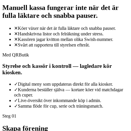
Manuell kassa fungerar inte när det är
fulla läktare och snabba pauser.
✕
Köer växer när det är fulla läktare och snabba pauser.
✕
Handskrivna listor och felräkning under stress.
✕
Kassören jagar kvitton mellan olika Swish-nummer.
✕
Svårt att rapportera till styrelsen efteråt.
Med QRButik
Styrelse och kassör i kontroll — lagledare kör
kiosken.
✓
Digital meny som uppdateras direkt för alla kiosker.
✓
Kunderna beställer själva — kortare köer vid matchdagar
och cuper.
✓
Live-översikt över inkommande köp i admin.
✓
Samma flöde för cup, serie och träningsmatch.
Steg 0
1
Skapa förening