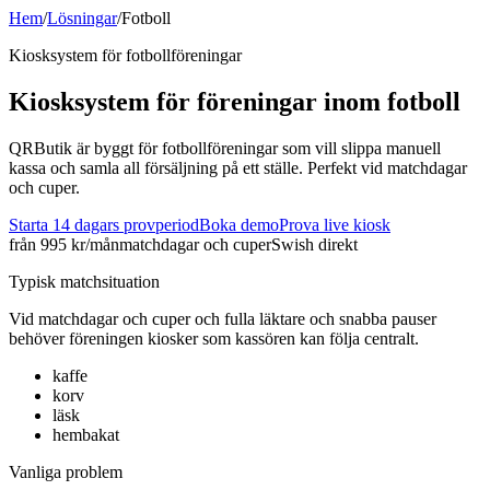
Hem
/
Lösningar
/
Fotboll
Kiosksystem för
fotboll
föreningar
Kiosksystem för föreningar inom
fotboll
QRButik är byggt för fotbollföreningar som vill slippa manuell
kassa och samla all försäljning på ett ställe. Perfekt vid matchdagar
och cuper.
Starta 14 dagars provperiod
Boka demo
Prova live kiosk
från 995 kr/mån
matchdagar och cuper
Swish direkt
Typisk matchsituation
Vid
matchdagar och cuper
och
fulla läktare och snabba pauser
behöver föreningen kiosker som kassören kan följa centralt.
kaffe
korv
läsk
hembakat
Vanliga problem