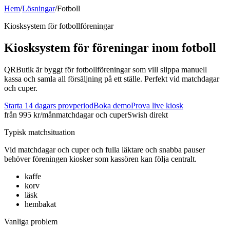
Hem
/
Lösningar
/
Fotboll
Kiosksystem för
fotboll
föreningar
Kiosksystem för föreningar inom
fotboll
QRButik är byggt för fotbollföreningar som vill slippa manuell
kassa och samla all försäljning på ett ställe. Perfekt vid matchdagar
och cuper.
Starta 14 dagars provperiod
Boka demo
Prova live kiosk
från 995 kr/mån
matchdagar och cuper
Swish direkt
Typisk matchsituation
Vid
matchdagar och cuper
och
fulla läktare och snabba pauser
behöver föreningen kiosker som kassören kan följa centralt.
kaffe
korv
läsk
hembakat
Vanliga problem