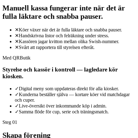
Manuell kassa fungerar inte när det är
fulla läktare och snabba pauser.
✕
Köer växer när det är fulla läktare och snabba pauser.
✕
Handskrivna listor och felräkning under stress.
✕
Kassören jagar kvitton mellan olika Swish-nummer.
✕
Svårt att rapportera till styrelsen efteråt.
Med QRButik
Styrelse och kassör i kontroll — lagledare kör
kiosken.
✓
Digital meny som uppdateras direkt för alla kiosker.
✓
Kunderna beställer själva — kortare köer vid matchdagar
och cuper.
✓
Live-översikt över inkommande köp i admin.
✓
Samma flöde för cup, serie och träningsmatch.
Steg 0
1
Skapa förening