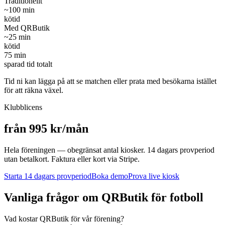
Traditionellt
~
100
min
kötid
Med QRButik
~
25
min
kötid
75
min
sparad tid totalt
Tid ni kan lägga på att se matchen eller prata med besökarna istället
för att räkna växel.
Klubblicens
från 995 kr/mån
Hela föreningen — obegränsat antal kiosker. 14 dagars provperiod
utan betalkort. Faktura eller kort via Stripe.
Starta 14 dagars provperiod
Boka demo
Prova live kiosk
Vanliga frågor om QRButik för
fotboll
Vad kostar QRButik för vår förening?