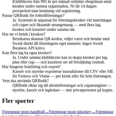
Klubblicens från 995 kr per månad omfattar obegränsat antal
kiosker under samma organisation. Ni får 14 dagars
provperiod utan betalning vid registrering.
Passar QRButik för fotbollföreningar?
Ja. Systemet är anpassat för föreningskiosker vid matchdagar
och cuper och liknande arrangemang — med flera lag,
kiosker och kassörer under samma tak.
Hur tar vi betalt i kiosken?
Besökarna skannar QR-koden, väljer varor och betalar med
Swish direkt till föreningens eget nummer. Ingen Swish
Business API krävs.
Kan flera lag ha egna kiosker?
Ja. Under samma klubblicens kan ni skapa kiosker per lag,
plan eller cup — och kassören ser all försäljning centralt.
Hur fungerar bokföring och export?
Kassör och styrelse exporterar transaktioner till CSV eller SIE
för Fortnox och Visma — per kiosk eller för hela föreningen.
Vem ska använda QRButik?
QRButik riktar sig till idrottsföreningar och cuparrangörer —
styrelse, kassör och lagledare — inte privatpersoner på loppis.
Fler sporter
Föreningar inom
handboll
→
Föreningar inom
ishockey
→
Föreningar