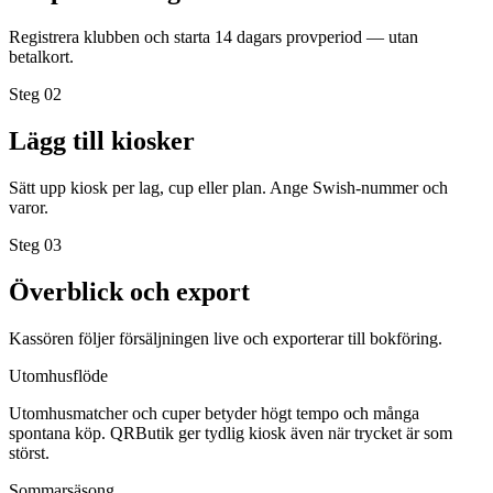
Registrera klubben och starta 14 dagars provperiod — utan
betalkort.
Steg 0
2
Lägg till kiosker
Sätt upp kiosk per lag, cup eller plan. Ange Swish-nummer och
varor.
Steg 0
3
Överblick och export
Kassören följer försäljningen live och exporterar till bokföring.
Utomhusflöde
Utomhusmatcher och cuper betyder högt tempo och många
spontana köp. QRButik ger tydlig kiosk även när trycket är som
störst.
Sommarsäsong