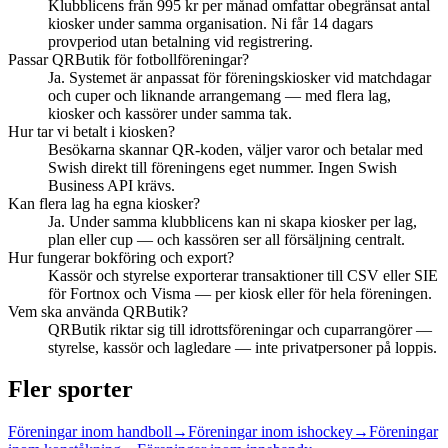
Klubblicens från 995 kr per månad omfattar obegränsat antal
kiosker under samma organisation. Ni får 14 dagars
provperiod utan betalning vid registrering.
Passar QRButik för fotbollföreningar?
Ja. Systemet är anpassat för föreningskiosker vid matchdagar
och cuper och liknande arrangemang — med flera lag,
kiosker och kassörer under samma tak.
Hur tar vi betalt i kiosken?
Besökarna skannar QR-koden, väljer varor och betalar med
Swish direkt till föreningens eget nummer. Ingen Swish
Business API krävs.
Kan flera lag ha egna kiosker?
Ja. Under samma klubblicens kan ni skapa kiosker per lag,
plan eller cup — och kassören ser all försäljning centralt.
Hur fungerar bokföring och export?
Kassör och styrelse exporterar transaktioner till CSV eller SIE
för Fortnox och Visma — per kiosk eller för hela föreningen.
Vem ska använda QRButik?
QRButik riktar sig till idrottsföreningar och cuparrangörer —
styrelse, kassör och lagledare — inte privatpersoner på loppis.
Fler sporter
Föreningar inom
handboll
→
Föreningar inom
ishockey
→
Föreningar