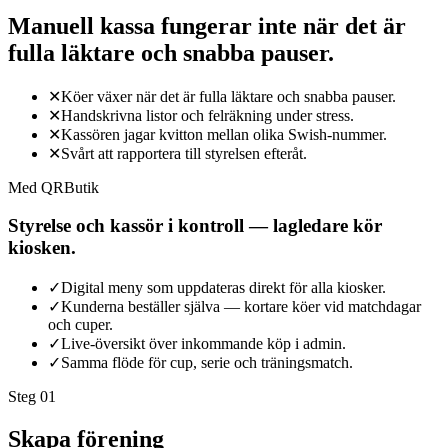
Manuell kassa fungerar inte när det är
fulla läktare och snabba pauser.
✕
Köer växer när det är fulla läktare och snabba pauser.
✕
Handskrivna listor och felräkning under stress.
✕
Kassören jagar kvitton mellan olika Swish-nummer.
✕
Svårt att rapportera till styrelsen efteråt.
Med QRButik
Styrelse och kassör i kontroll — lagledare kör
kiosken.
✓
Digital meny som uppdateras direkt för alla kiosker.
✓
Kunderna beställer själva — kortare köer vid matchdagar
och cuper.
✓
Live-översikt över inkommande köp i admin.
✓
Samma flöde för cup, serie och träningsmatch.
Steg 0
1
Skapa förening