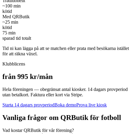
Traditionellt
~
100
min
kötid
Med QRButik
~
25
min
kötid
75
min
sparad tid totalt
Tid ni kan lägga på att se matchen eller prata med besökarna istället
för att räkna växel.
Klubblicens
från 995 kr/mån
Hela föreningen — obegränsat antal kiosker. 14 dagars provperiod
utan betalkort. Faktura eller kort via Stripe.
Starta 14 dagars provperiod
Boka demo
Prova live kiosk
Vanliga frågor om QRButik för
fotboll
Vad kostar QRButik för vår förening?