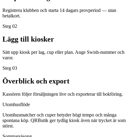
Registrera klubben och starta 14 dagars provperiod — utan
betalkort.
Steg 0
2
Lägg till kiosker
Sätt upp kiosk per lag, cup eller plan. Ange Swish-nummer och
varor.
Steg 0
3
Överblick och export
Kassören följer försäljningen live och exporterar till bokföring.
Utomhusflöde
Utomhusmatcher och cuper betyder högt tempo och många
spontana köp. QRButik ger tydlig kiosk även när trycket är som
störst.
Sommarsäsong