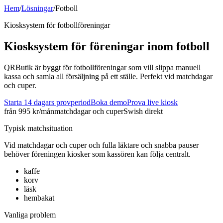
Hem
/
Lösningar
/
Fotboll
Kiosksystem för
fotboll
föreningar
Kiosksystem för föreningar inom
fotboll
QRButik är byggt för fotbollföreningar som vill slippa manuell
kassa och samla all försäljning på ett ställe. Perfekt vid matchdagar
och cuper.
Starta 14 dagars provperiod
Boka demo
Prova live kiosk
från 995 kr/mån
matchdagar och cuper
Swish direkt
Typisk matchsituation
Vid
matchdagar och cuper
och
fulla läktare och snabba pauser
behöver föreningen kiosker som kassören kan följa centralt.
kaffe
korv
läsk
hembakat
Vanliga problem